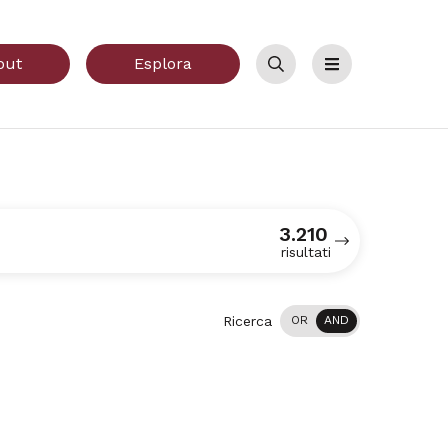
out
Esplora
Cerca
Menu
3.210
risultati
Ricerca
OR
AND